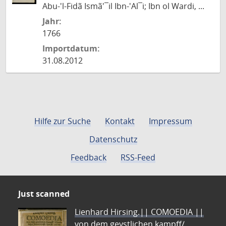
Abu-'l-Fidã Ismã'¯il Ibn-'Al¯i; Ibn ol Wardi, ...
Jahr:
1766
Importdatum:
31.08.2012
Hilfe zur Suche
Kontakt
Impressum
Datenschutz
Feedback
RSS-Feed
Just scanned
Lienhard Hirsing.|| COMOEDIA ||
von dem geystlichen kampff/