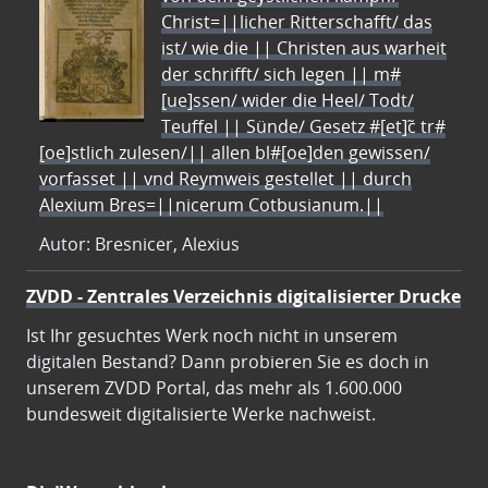
Christ=||licher Ritterschafft/ das
ist/ wie die || Christen aus warheit
der schrifft/ sich legen || m#
[ue]ssen/ wider die Heel/ Todt/
Teuffel || Sünde/ Gesetz #[et]c̃ tr#
[oe]stlich zulesen/|| allen bl#[oe]den gewissen/
vorfasset || vnd Reymweis gestellet || durch
Alexium Bres=||nicerum Cotbusianum.||
Autor: Bresnicer, Alexius
ZVDD - Zentrales Verzeichnis digitalisierter Drucke
Ist Ihr gesuchtes Werk noch nicht in unserem
digitalen Bestand? Dann probieren Sie es doch in
unserem ZVDD Portal, das mehr als 1.600.000
bundesweit digitalisierte Werke nachweist.