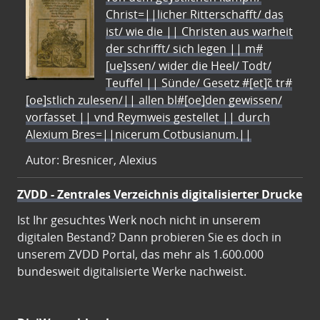
Christ=||licher Ritterschafft/ das
ist/ wie die || Christen aus warheit
der schrifft/ sich legen || m#
[ue]ssen/ wider die Heel/ Todt/
Teuffel || Sünde/ Gesetz #[et]c̃ tr#
[oe]stlich zulesen/|| allen bl#[oe]den gewissen/
vorfasset || vnd Reymweis gestellet || durch
Alexium Bres=||nicerum Cotbusianum.||
Autor: Bresnicer, Alexius
ZVDD - Zentrales Verzeichnis digitalisierter Drucke
Ist Ihr gesuchtes Werk noch nicht in unserem
digitalen Bestand? Dann probieren Sie es doch in
unserem ZVDD Portal, das mehr als 1.600.000
bundesweit digitalisierte Werke nachweist.