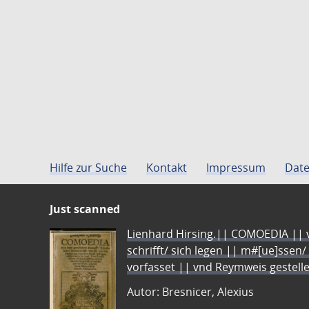
Hilfe zur Suche
Kontakt
Impressum
Date
Just scanned
Lienhard Hirsing.|| COMOEDIA || vo
schrifft/ sich legen || m#[ue]ssen/
vorfasset || vnd Reymweis gestel
Autor: Bresnicer, Alexius