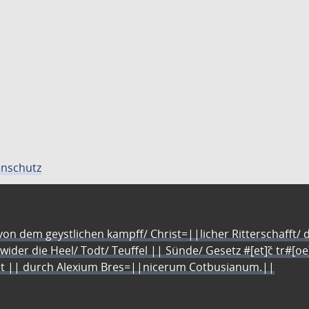
nschutz
n dem geystlichen kampff/ Christ=||licher Ritterschafft/ da
 wider die Heel/ Todt/ Teuffel || Sünde/ Gesetz #[et]c̃ tr#[o
let || durch Alexium Bres=||nicerum Cotbusianum.||