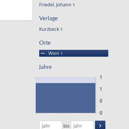
Friedel, Johann
1
Verlage
Kurzbeck
1
Orte
remove
Wien
1
Jahre
1
1
0
0
1783
1784
keyboard_arrow_right
bis