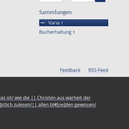
Suche
einschränke
Sammlungen
remove
Varia
1
Bucherhaltung
1
Feedback
RSS-Feed
s ist/ wie die || Christen aus warheit der
e]stlich zulesen/|| allen bl#[oe]den gewissen/