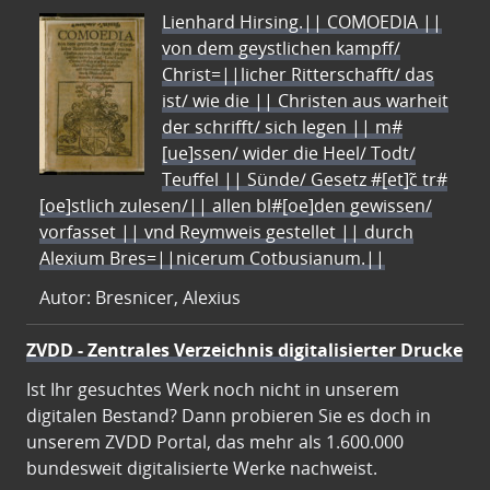
Lienhard Hirsing.|| COMOEDIA ||
von dem geystlichen kampff/
Christ=||licher Ritterschafft/ das
ist/ wie die || Christen aus warheit
der schrifft/ sich legen || m#
[ue]ssen/ wider die Heel/ Todt/
Teuffel || Sünde/ Gesetz #[et]c̃ tr#
[oe]stlich zulesen/|| allen bl#[oe]den gewissen/
vorfasset || vnd Reymweis gestellet || durch
Alexium Bres=||nicerum Cotbusianum.||
Autor: Bresnicer, Alexius
ZVDD - Zentrales Verzeichnis digitalisierter Drucke
Ist Ihr gesuchtes Werk noch nicht in unserem
digitalen Bestand? Dann probieren Sie es doch in
unserem ZVDD Portal, das mehr als 1.600.000
bundesweit digitalisierte Werke nachweist.