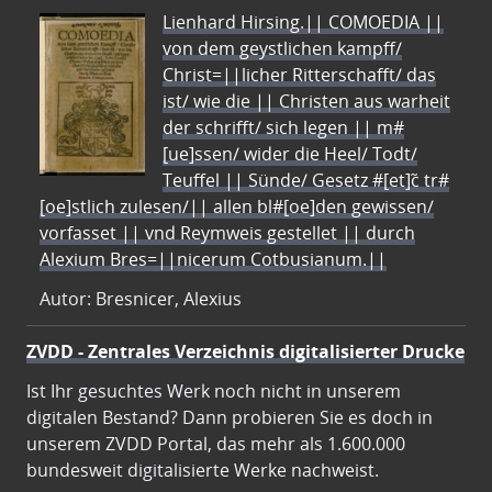
Lienhard Hirsing.|| COMOEDIA ||
von dem geystlichen kampff/
Christ=||licher Ritterschafft/ das
ist/ wie die || Christen aus warheit
der schrifft/ sich legen || m#
[ue]ssen/ wider die Heel/ Todt/
Teuffel || Sünde/ Gesetz #[et]c̃ tr#
[oe]stlich zulesen/|| allen bl#[oe]den gewissen/
vorfasset || vnd Reymweis gestellet || durch
Alexium Bres=||nicerum Cotbusianum.||
Autor: Bresnicer, Alexius
ZVDD - Zentrales Verzeichnis digitalisierter Drucke
Ist Ihr gesuchtes Werk noch nicht in unserem
digitalen Bestand? Dann probieren Sie es doch in
unserem ZVDD Portal, das mehr als 1.600.000
bundesweit digitalisierte Werke nachweist.