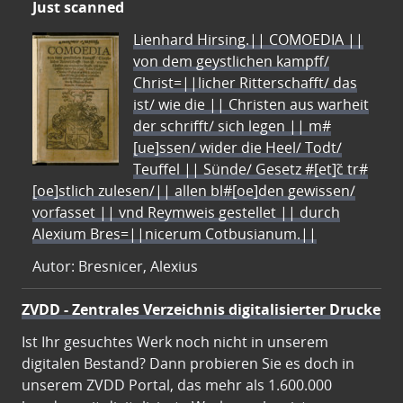
Just scanned
Lienhard Hirsing.|| COMOEDIA ||
von dem geystlichen kampff/
Christ=||licher Ritterschafft/ das
ist/ wie die || Christen aus warheit
der schrifft/ sich legen || m#
[ue]ssen/ wider die Heel/ Todt/
Teuffel || Sünde/ Gesetz #[et]c̃ tr#
[oe]stlich zulesen/|| allen bl#[oe]den gewissen/
vorfasset || vnd Reymweis gestellet || durch
Alexium Bres=||nicerum Cotbusianum.||
Autor: Bresnicer, Alexius
ZVDD - Zentrales Verzeichnis digitalisierter Drucke
Ist Ihr gesuchtes Werk noch nicht in unserem
digitalen Bestand? Dann probieren Sie es doch in
unserem ZVDD Portal, das mehr als 1.600.000