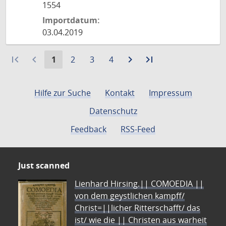
1554
Importdatum:
03.04.2019
first_page
navigate_before
Aktuelle
Gehe
Gehe
Gehe
navigate_next
Zur
last_page
Zur
1
2
3
4
Seite:
zu
zu
zu
nächsten
letzten
Seite
Seite
Seite
Seite
Seite
Hilfe zur Suche
Kontakt
Impressum
Datenschutz
Feedback
RSS-Feed
Just scanned
Lienhard Hirsing.|| COMOEDIA ||
von dem geystlichen kampff/
Christ=||licher Ritterschafft/ das
ist/ wie die || Christen aus warheit