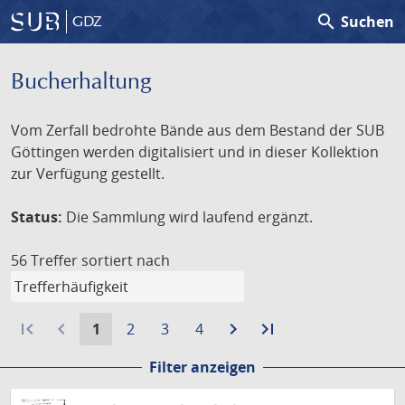
search
Suchen
GDZ
Bucherhaltung
Vom Zerfall bedrohte Bände aus dem Bestand der SUB
Göttingen werden digitalisiert und in dieser Kollektion
zur Verfügung gestellt.
Status:
Die Sammlung wird laufend ergänzt.
56 Treffer
sortiert nach
first_page
navigate_before
Aktuelle
Gehe
Gehe
Gehe
navigate_next
Zur
last_page
Zur
1
2
3
4
Seite:
zu
zu
zu
nächsten
letzten
Filter anzeigen
Seite
Seite
Seite
Seite
Seite