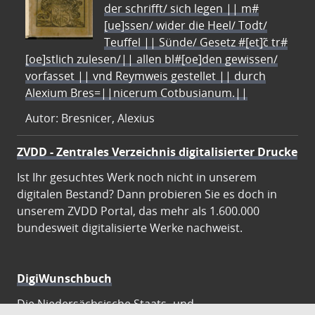
der schrifft/ sich legen || m#
[ue]ssen/ wider die Heel/ Todt/
Teuffel || Sünde/ Gesetz #[et]c̃ tr#
[oe]stlich zulesen/|| allen bl#[oe]den gewissen/
vorfasset || vnd Reymweis gestellet || durch
Alexium Bres=||nicerum Cotbusianum.||
Autor: Bresnicer, Alexius
ZVDD - Zentrales Verzeichnis digitalisierter Drucke
Ist Ihr gesuchtes Werk noch nicht in unserem
digitalen Bestand? Dann probieren Sie es doch in
unserem ZVDD Portal, das mehr als 1.600.000
bundesweit digitalisierte Werke nachweist.
DigiWunschbuch
Die Niedersächsische Staats- und