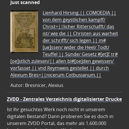
Just scanned
Lienhard Hirsing.|| COMOEDIA ||
von dem geystlichen kampff/
Christ=||licher Ritterschafft/ das
ist/ wie die || Christen aus warheit
der schrifft/ sich legen || m#
[ue]ssen/ wider die Heel/ Todt/
Teuffel || Sünde/ Gesetz #[et]c̃ tr#
[oe]stlich zulesen/|| allen bl#[oe]den gewissen/
vorfasset || vnd Reymweis gestellet || durch
Alexium Bres=||nicerum Cotbusianum.||
Autor: Bresnicer, Alexius
ZVDD - Zentrales Verzeichnis digitalisierter Drucke
Ist Ihr gesuchtes Werk noch nicht in unserem
digitalen Bestand? Dann probieren Sie es doch in
unserem ZVDD Portal, das mehr als 1.600.000