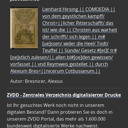
Lienhard Hirsing.|| COMOEDIA ||
von dem geystlichen kampff/
Christ=||licher Ritterschafft/ das
ist/ wie die || Christen aus warheit
der schrifft/ sich legen || m#
[ue]ssen/ wider die Heel/ Todt/
Teuffel || Sünde/ Gesetz #[et]c̃ tr#
[oe]stlich zulesen/|| allen bl#[oe]den gewissen/
vorfasset || vnd Reymweis gestellet || durch
Alexium Bres=||nicerum Cotbusianum.||
Autor: Bresnicer, Alexius
ZVDD - Zentrales Verzeichnis digitalisierter Drucke
Ist Ihr gesuchtes Werk noch nicht in unserem
digitalen Bestand? Dann probieren Sie es doch in
unserem ZVDD Portal, das mehr als 1.600.000
bundesweit digitalisierte Werke nachweist.