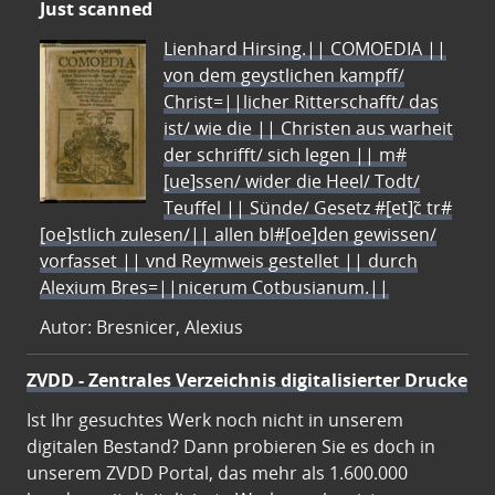
Just scanned
Lienhard Hirsing.|| COMOEDIA ||
von dem geystlichen kampff/
Christ=||licher Ritterschafft/ das
ist/ wie die || Christen aus warheit
der schrifft/ sich legen || m#
[ue]ssen/ wider die Heel/ Todt/
Teuffel || Sünde/ Gesetz #[et]c̃ tr#
[oe]stlich zulesen/|| allen bl#[oe]den gewissen/
vorfasset || vnd Reymweis gestellet || durch
Alexium Bres=||nicerum Cotbusianum.||
Autor: Bresnicer, Alexius
ZVDD - Zentrales Verzeichnis digitalisierter Drucke
Ist Ihr gesuchtes Werk noch nicht in unserem
digitalen Bestand? Dann probieren Sie es doch in
unserem ZVDD Portal, das mehr als 1.600.000