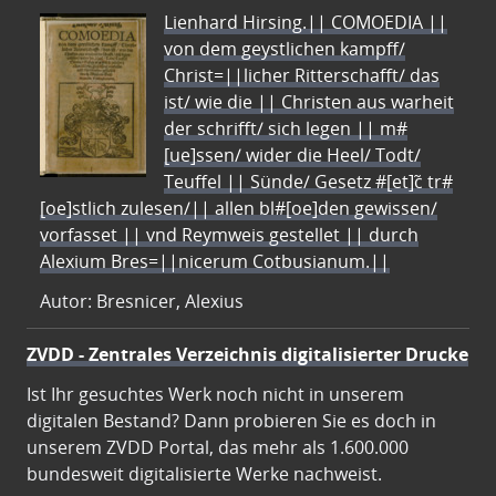
Lienhard Hirsing.|| COMOEDIA ||
von dem geystlichen kampff/
Christ=||licher Ritterschafft/ das
ist/ wie die || Christen aus warheit
der schrifft/ sich legen || m#
[ue]ssen/ wider die Heel/ Todt/
Teuffel || Sünde/ Gesetz #[et]c̃ tr#
[oe]stlich zulesen/|| allen bl#[oe]den gewissen/
vorfasset || vnd Reymweis gestellet || durch
Alexium Bres=||nicerum Cotbusianum.||
Autor: Bresnicer, Alexius
ZVDD - Zentrales Verzeichnis digitalisierter Drucke
Ist Ihr gesuchtes Werk noch nicht in unserem
digitalen Bestand? Dann probieren Sie es doch in
unserem ZVDD Portal, das mehr als 1.600.000
bundesweit digitalisierte Werke nachweist.