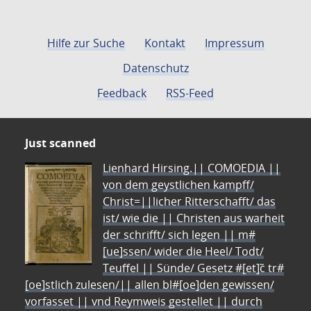
Hilfe zur Suche
Kontakt
Impressum
Datenschutz
Feedback
RSS-Feed
Just scanned
Lienhard Hirsing.|| COMOEDIA ||
von dem geystlichen kampff/
Christ=||licher Ritterschafft/ das
ist/ wie die || Christen aus warheit
der schrifft/ sich legen || m#
[ue]ssen/ wider die Heel/ Todt/
Teuffel || Sünde/ Gesetz #[et]c̃ tr#
[oe]stlich zulesen/|| allen bl#[oe]den gewissen/
vorfasset || vnd Reymweis gestellet || durch