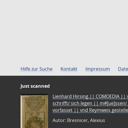
Hilfe zur Suche
Kontakt
Impressum
Date
Just scanned
Lienhard Hirsing.|| COMOEDIA || vo
schrifft/ sich legen || m#[ue]ssen/
vorfasset || vnd Reymweis gestel
Autor: Bresnicer, Alexius