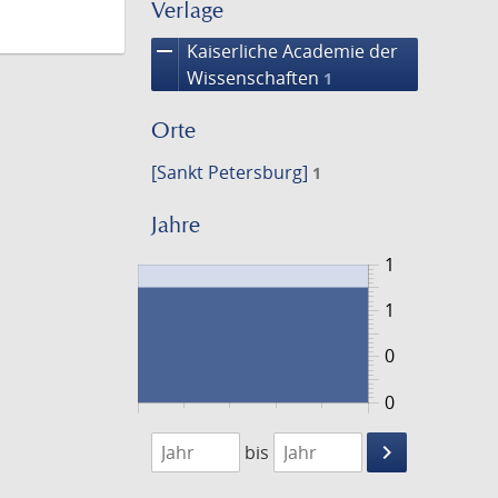
Verlage
remove
Kaiserliche Academie der
Wissenschaften
1
Orte
[Sankt Petersburg]
1
Jahre
1
1
0
0
1764
1765
keyboard_arrow_right
bis
Suche