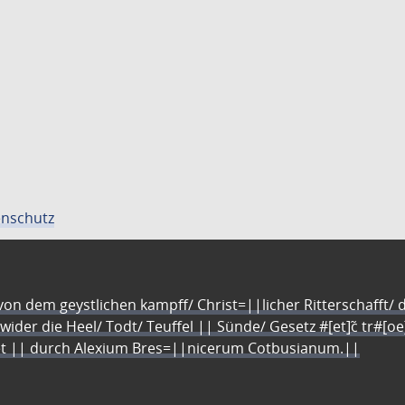
nschutz
n dem geystlichen kampff/ Christ=||licher Ritterschafft/ da
 wider die Heel/ Todt/ Teuffel || Sünde/ Gesetz #[et]c̃ tr#[o
let || durch Alexium Bres=||nicerum Cotbusianum.||