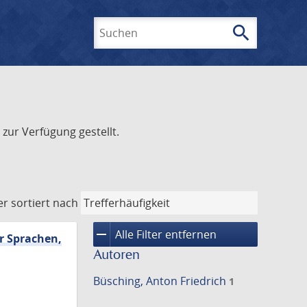
search
Suchen
zur Verfügung gestellt.
er
sortiert nach
remove
Alle Filter entfernen
er Sprachen,
Autoren
Büsching, Anton Friedrich
1