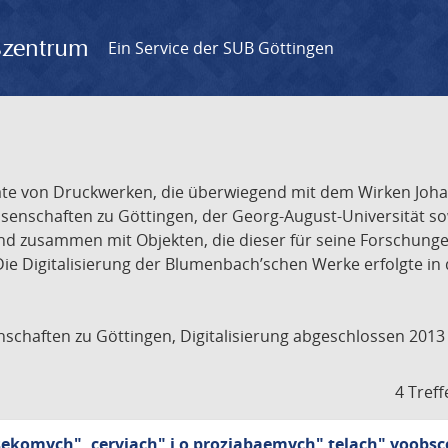
gszentrum
Ein Service der SUB Göttingen
isate von Druckwerken, die überwiegend mit dem Wirken Joh
enschaften zu Göttingen, der Georg-August-Universität so
t und zusammen mit Objekten, die dieser für seine Forschu
ie Digitalisierung der Blumenbach’schen Werke erfolgte in
schaften zu Göttingen, Digitalisierung abgeschlossen 2013
4 Treff
ekomych", cervjach" i o prozjabaemych" telach" voobsc