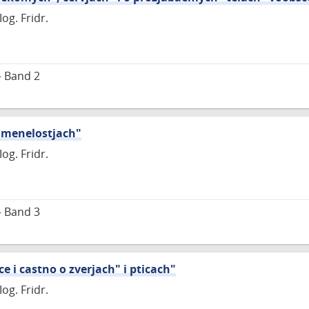
og. Fridr.
– Band 2
amenelostjach"
og. Fridr.
– Band 3
 i castno o zverjach" i pticach"
og. Fridr.