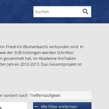
search
Suchen
ann Friedrich Blumenbachs verbunden sind. In
wie der SUB Göttingen werden Schriften
ngen gesammelt hat, im Akademie-Vorhaben
 den Jahren 2012-2013. Das Gesamtprojekt ist
er
sortiert nach
remove
Alle Filter entfernen
e