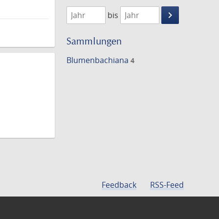
1797
1798
keyboard_arrow_right
bis
Suche
einschränke
Sammlungen
Blumenbachiana
4
Feedback
RSS-Feed