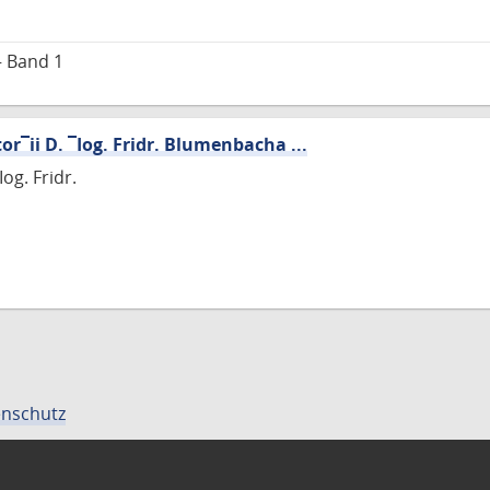
– Band 1
r¯ii D. ¯Iog. Fridr. Blumenbacha ...
og. Fridr.
nschutz