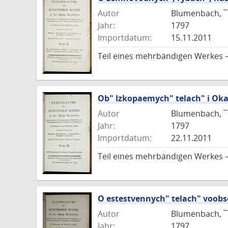
Autor
Blumenbach, ¯I
Jahr:
1797
Importdatum:
15.11.2011
Teil eines mehrbändigen Werkes 
Ob" Izkopaemych" telach" i Ok
Autor
Blumenbach, ¯I
Jahr:
1797
Importdatum:
22.11.2011
Teil eines mehrbändigen Werkes 
O estestvennych" telach" voobsce
Autor
Blumenbach, ¯I
Jahr:
1797