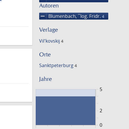
Autoren
remove
Blumenbach, ¯Iog. Fridr.
4
Verlage
Vil'kovskij
4
Orte
Sanktpeterburg
4
Jahre
5
2
0