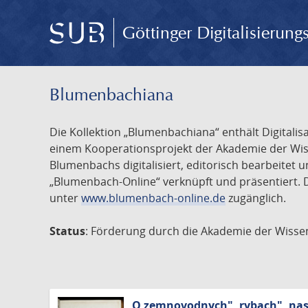
Göttinger Digitalisierun
Blumenbachiana
Die Kollektion „Blumenbachiana“ enthält Digital
einem Kooperationsprojekt der Akademie der Wiss
Blumenbachs digitalisiert, editorisch bearbeite
„Blumenbach-Online“ verknüpft und präsentiert. D
unter
www.blumenbach-online.de
zugänglich.
Status
: Förderung durch die Akademie der Wissen
O zemnovodnych", rybach", nas