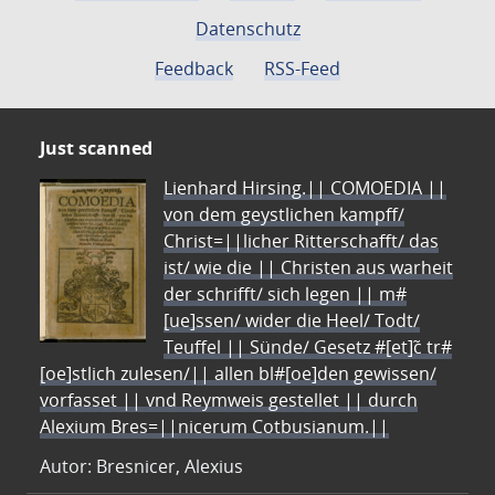
Datenschutz
Feedback
RSS-Feed
Just scanned
Lienhard Hirsing.|| COMOEDIA ||
von dem geystlichen kampff/
Christ=||licher Ritterschafft/ das
ist/ wie die || Christen aus warheit
der schrifft/ sich legen || m#
[ue]ssen/ wider die Heel/ Todt/
Teuffel || Sünde/ Gesetz #[et]c̃ tr#
[oe]stlich zulesen/|| allen bl#[oe]den gewissen/
vorfasset || vnd Reymweis gestellet || durch
Alexium Bres=||nicerum Cotbusianum.||
Autor: Bresnicer, Alexius