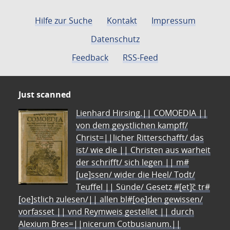
Hilfe zur Suche
Kontakt
Impressum
Datenschutz
Feedback
RSS-Feed
Just scanned
Lienhard Hirsing.|| COMOEDIA ||
von dem geystlichen kampff/
Christ=||licher Ritterschafft/ das
ist/ wie die || Christen aus warheit
der schrifft/ sich legen || m#
[ue]ssen/ wider die Heel/ Todt/
Teuffel || Sünde/ Gesetz #[et]c̃ tr#
[oe]stlich zulesen/|| allen bl#[oe]den gewissen/
vorfasset || vnd Reymweis gestellet || durch
Alexium Bres=||nicerum Cotbusianum.||