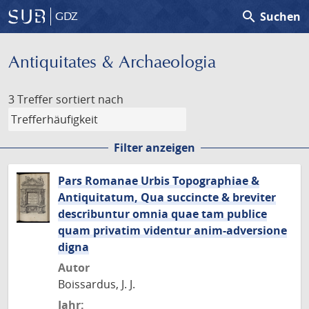
search
Suchen
GDZ
Antiquitates & Archaeologia
3 Treffer
sortiert nach
Filter anzeigen
Pars Romanae Urbis Topographiae &
Antiquitatum, Qua succincte & breviter
describuntur omnia quae tam publice
quam privatim videntur anim-adversione
digna
Autor
Boissardus, J. J.
Jahr: