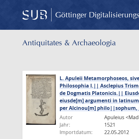
Göttinger Digitalisierun
Antiquitates & Archaeologia
L. Apuleii Metamorphoseos, sive l
Philosophia I.|| Asclepius Trism
de Dogmatis Platonicis.|| Eiusd
eiusde[m] argumenti in latinum t
per Alcinou[m] philo||sophum, 
Autor
Apuleius <Mad
Jahr:
1521
Importdatum:
22.05.2012