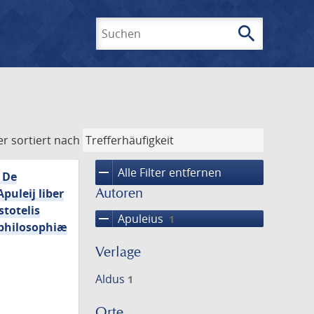
search
Suchen
er
sortiert nach
remove
Alle Filter entfernen
. De
Autoren
puleij liber
stotelis
remove
Apuleius
1
 philosophiæ
Verlage
Aldus
1
Orte