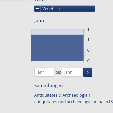
remove
Venetiis
1
Jahre
1
1
0
0
1521
1522
keyboard_arrow_right
bis
Suche
einschränke
Sammlungen
Antiquitates & Archaeologia
1
antiquitates.und.archaeologia.archaeo1