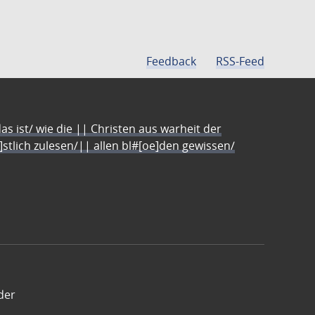
Feedback
RSS-Feed
s ist/ wie die || Christen aus warheit der
e]stlich zulesen/|| allen bl#[oe]den gewissen/
der