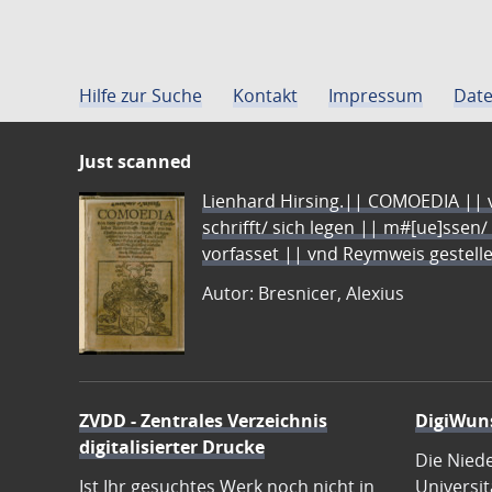
Hilfe zur Suche
Kontakt
Impressum
Date
Just scanned
Lienhard Hirsing.|| COMOEDIA || vo
schrifft/ sich legen || m#[ue]ssen/
vorfasset || vnd Reymweis gestel
Autor: Bresnicer, Alexius
ZVDD - Zentrales Verzeichnis
DigiWun
digitalisierter Drucke
Die Nied
Ist Ihr gesuchtes Werk noch nicht in
Universit