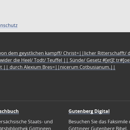
nschutz
n dem geystlichen kampff/ Christ=||licher Ritterschafft/ da
 wider die Heel/ Todt/ Teuffel || Sünde/ Gesetz #[et]c̃ tr#[o
let || durch Alexium Bres=||nicerum Cotbusianum.||
schbuch
Gutenberg Digital
ersächsische Staats- und
Besuchen Sie das Faksimile 
ätsbibliothek Göttingen
Göttinger Gutenberg Bibel.