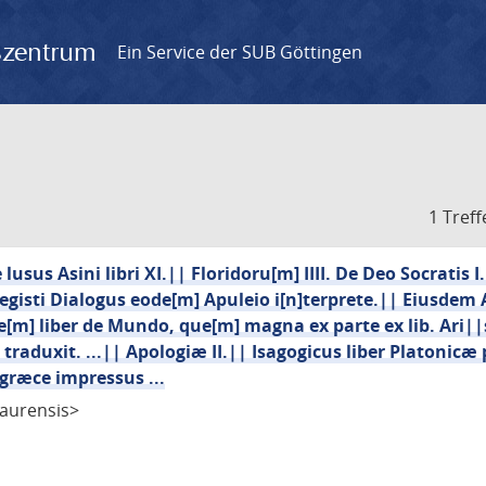
gszentrum
Ein Service der SUB Göttingen
1 Treff
usus Asini libri XI.|| Floridoru[m] IIII. De Deo Socratis I
egisti Dialogus eode[m] Apuleio i[n]terprete.|| Eiusdem A
e[m] liber de Mundo, que[m] magna ex parte ex lib. Ari||
raduxit. ...|| Apologiæ II.|| Isagogicus liber Platonicæ
græce impressus ...
aurensis>