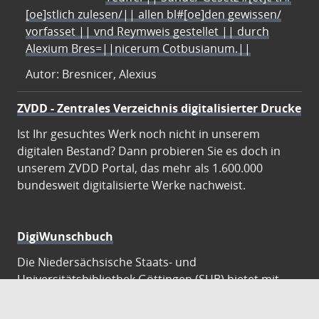
[oe]stlich zulesen/|| allen bl#[oe]den gewissen/
vorfasset || vnd Reymweis gestellet || durch
Alexium Bres=||nicerum Cotbusianum.||
Autor: Bresnicer, Alexius
ZVDD - Zentrales Verzeichnis digitalisierter Drucke
Ist Ihr gesuchtes Werk noch nicht in unserem
digitalen Bestand? Dann probieren Sie es doch in
unserem ZVDD Portal, das mehr als 1.600.000
bundesweit digitalisierte Werke nachweist.
DigiWunschbuch
Die Niedersächsische Staats- und
Universitätsbibliothek Göttingen (SUB) bietet mit
dem Service „DigiWunschbuch” die Möglichkeit,
Patenschaften für die Digitalisierung von Büchern zu