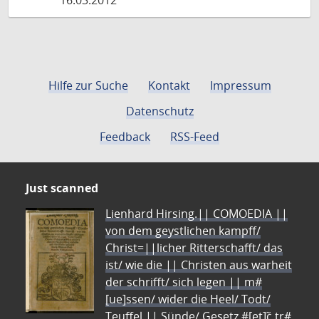
16.03.2012
Hilfe zur Suche
Kontakt
Impressum
Datenschutz
Feedback
RSS-Feed
Just scanned
Lienhard Hirsing.|| COMOEDIA ||
von dem geystlichen kampff/
Christ=||licher Ritterschafft/ das
ist/ wie die || Christen aus warheit
der schrifft/ sich legen || m#
[ue]ssen/ wider die Heel/ Todt/
Teuffel || Sünde/ Gesetz #[et]c̃ tr#