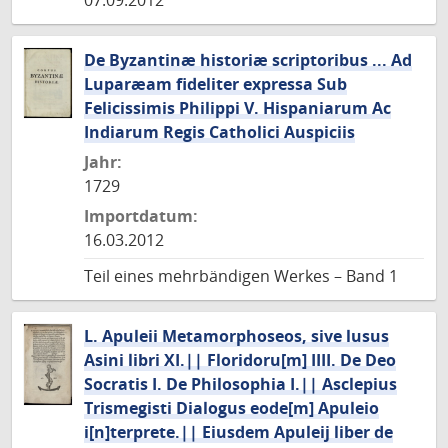
07.09.2012
De Byzantinæ historiæ scriptoribus ... Ad
Luparæam fideliter expressa Sub
Felicissimis Philippi V. Hispaniarum Ac
Indiarum Regis Catholici Auspiciis
Jahr:
1729
Importdatum:
16.03.2012
Teil eines mehrbändigen Werkes – Band 1
L. Apuleii Metamorphoseos, sive lusus
Asini libri XI.|| Floridoru[m] IIII. De Deo
Socratis I. De Philosophia I.|| Asclepius
Trismegisti Dialogus eode[m] Apuleio
i[n]terprete.|| Eiusdem Apuleij liber de