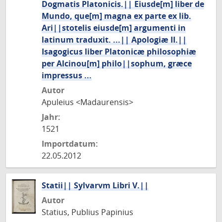
Dogmatis Platonicis.|| Eiusde[m] liber de
Mundo, que[m] magna ex parte ex lib.
Ari||stotelis eiusde[m] argumenti in
latinum traduxit. ...|| Apologiæ II.||
Isagogicus liber Platonicæ philosophiæ
per Alcinou[m] philo||sophum, græce
impressus ...
Autor
Apuleius <Madaurensis>
Jahr:
1521
Importdatum:
22.05.2012
Statii|| Sylvarvm Libri V.||
Autor
Statius, Publius Papinius