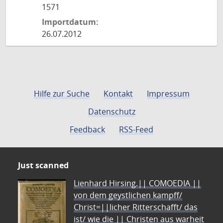
1571
Importdatum:
26.07.2012
Hilfe zur Suche
Kontakt
Impressum
Datenschutz
Feedback
RSS-Feed
Just scanned
Lienhard Hirsing.|| COMOEDIA ||
von dem geystlichen kampff/
Christ=||licher Ritterschafft/ das
ist/ wie die || Christen aus warheit