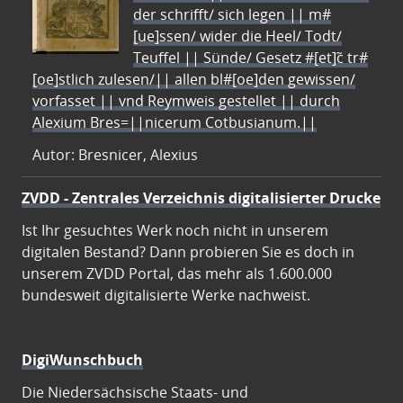
der schrifft/ sich legen || m#
[ue]ssen/ wider die Heel/ Todt/
Teuffel || Sünde/ Gesetz #[et]c̃ tr#
[oe]stlich zulesen/|| allen bl#[oe]den gewissen/
vorfasset || vnd Reymweis gestellet || durch
Alexium Bres=||nicerum Cotbusianum.||
Autor: Bresnicer, Alexius
ZVDD - Zentrales Verzeichnis digitalisierter Drucke
Ist Ihr gesuchtes Werk noch nicht in unserem
digitalen Bestand? Dann probieren Sie es doch in
unserem ZVDD Portal, das mehr als 1.600.000
bundesweit digitalisierte Werke nachweist.
DigiWunschbuch
Die Niedersächsische Staats- und