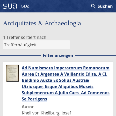
search
Suchen
GDZ
Antiquitates & Archaeologia
1 Treffer
sortiert nach
Filter anzeigen
Ad Numismata Imperatorum Romanorum
Aurea Et Argentea A Vaillantio Edita, A Cl.
Baldinio Aucta Ex Solius Austriæ
Utriusque, Iisque Aliquibus Museis
Subplementum A Julio Caes. Ad Comnenos
Se Porrigens
Autor
Khell von Khellburg, Josef