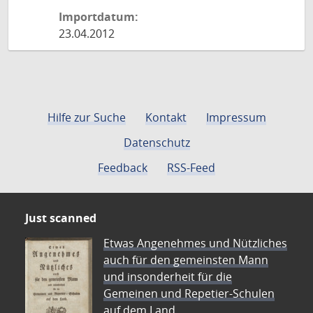
Importdatum:
23.04.2012
Hilfe zur Suche
Kontakt
Impressum
Datenschutz
Feedback
RSS-Feed
Just scanned
Etwas Angenehmes und Nützliches
auch für den gemeinsten Mann
und insonderheit für die
Gemeinen und Repetier-Schulen
auf dem Land