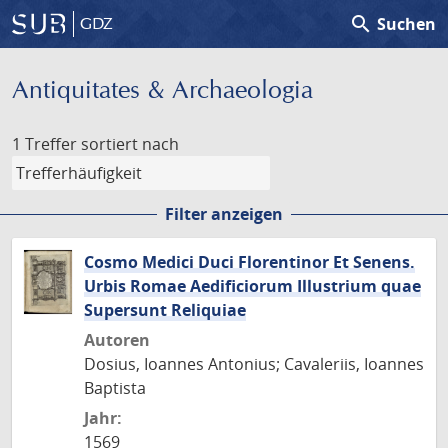
search
Suchen
GDZ
Antiquitates & Archaeologia
1 Treffer
sortiert nach
Filter anzeigen
Cosmo Medici Duci Florentinor Et Senens.
Urbis Romae Aedificiorum Illustrium quae
Supersunt Reliquiae
Autoren
Dosius, Ioannes Antonius; Cavaleriis, Ioannes
Baptista
Jahr:
1569