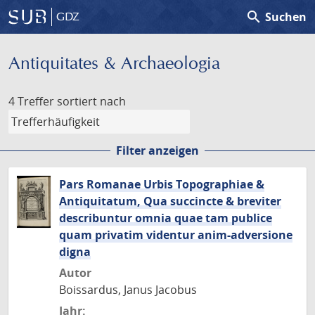
search
Suchen
GDZ
Antiquitates & Archaeologia
4 Treffer
sortiert nach
Filter anzeigen
Pars Romanae Urbis Topographiae &
Antiquitatum, Qua succincte & breviter
describuntur omnia quae tam publice
quam privatim videntur anim-adversione
digna
Autor
Boissardus, Janus Jacobus
Jahr: