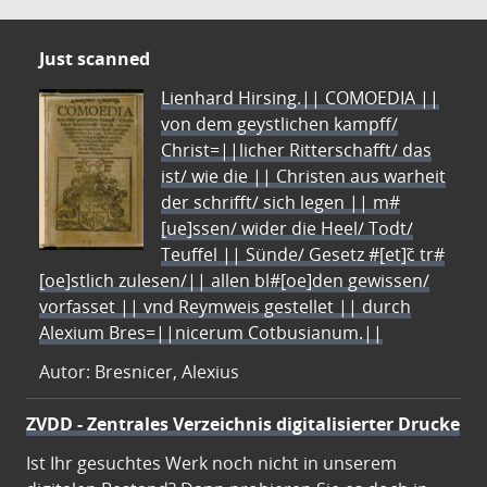
Just scanned
Lienhard Hirsing.|| COMOEDIA ||
von dem geystlichen kampff/
Christ=||licher Ritterschafft/ das
ist/ wie die || Christen aus warheit
der schrifft/ sich legen || m#
[ue]ssen/ wider die Heel/ Todt/
Teuffel || Sünde/ Gesetz #[et]c̃ tr#
[oe]stlich zulesen/|| allen bl#[oe]den gewissen/
vorfasset || vnd Reymweis gestellet || durch
Alexium Bres=||nicerum Cotbusianum.||
Autor: Bresnicer, Alexius
ZVDD - Zentrales Verzeichnis digitalisierter Drucke
Ist Ihr gesuchtes Werk noch nicht in unserem