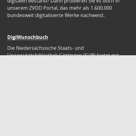
digitalen Bestand? Dann probieren Sie es doch in
unserem ZVDD Portal, das mehr als 1.600.000
bundesweit digitalisierte Werke nachweist.
DigiWunschbuch
Die Niedersächsische Staats- und
Universitätsbibliothek Göttingen (SUB) bietet mit
dem Service „DigiWunschbuch” die Möglichkeit,
Patenschaften für die Digitalisierung von Büchern zu
übernehmen. Übernehmen Sie die Patenschaft für
die Digitalisierung Ihres Wunschbuches.
Gutenberg Digital
Besuchen Sie das Faksimile der Göttinger Gutenberg
Bibel.