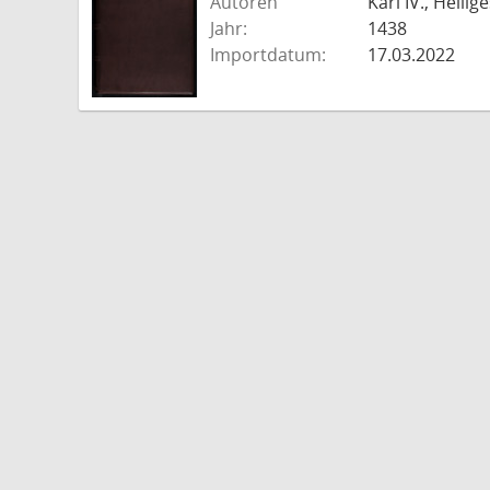
Autoren
Karl IV., Heil
Jahr:
1438
Importdatum:
17.03.2022