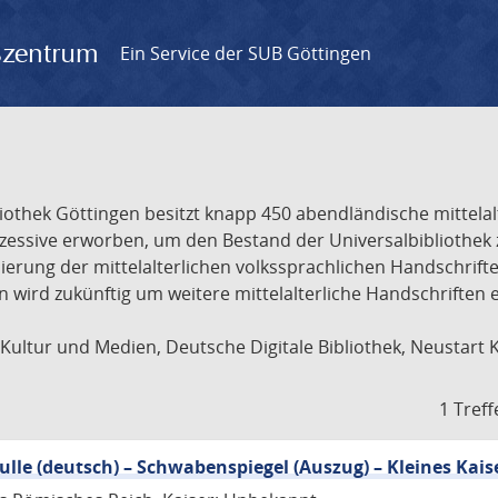
gszentrum
Ein Service der SUB Göttingen
liothek Göttingen besitzt knapp 450 abendländische mittela
ukzessive erworben, um den Bestand der Universalbibliothe
lisierung der mittelalterlichen volkssprachlichen Handschri
ion wird zukünftig um weitere mittelalterliche Handschriften
ultur und Medien, Deutsche Digitale Bibliothek, Neustart 
1 Treff
Bulle (deutsch) – Schwabenspiegel (Auszug) – Kleines Kais