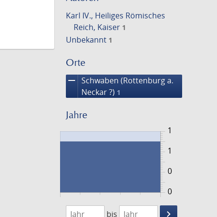
Karl IV., Heiliges Römisches
Reich, Kaiser
1
Unbekannt
1
Orte
remove
Schwaben (Rottenburg a.
Neckar ?)
1
Jahre
1
1
0
0
1438
1439
keyboard_arrow_right
bis