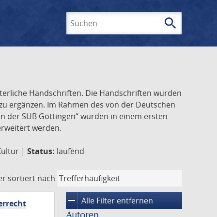
search
Suchen
lterliche Handschriften. Die Handschriften wurden
k zu ergänzen. Im Rahmen des von der Deutschen
ften der SUB Göttingen“ wurden in einem ersten
 erweitert werden.
Kultur |
Status:
laufend
er
sortiert nach
remove
Alle Filter entfernen
errecht
Autoren