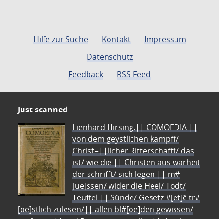
Hilfe zur Suche
Kontakt
Impressum
Datenschutz
Feedback
RSS-Feed
Just scanned
Lienhard Hirsing.|| COMOEDIA ||
von dem geystlichen kampff/
Christ=||licher Ritterschafft/ das
ist/ wie die || Christen aus warheit
der schrifft/ sich legen || m#
[ue]ssen/ wider die Heel/ Todt/
Teuffel || Sünde/ Gesetz #[et]c̃ tr#
[oe]stlich zulesen/|| allen bl#[oe]den gewissen/