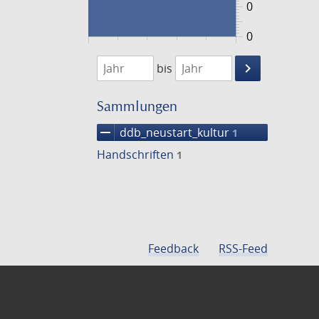
0
0
1474
1475
keyboard_arrow_right
bis
Suche
einschränke
Sammlungen
remove
ddb_neustart_kultur
1
Handschriften
1
Feedback
RSS-Feed