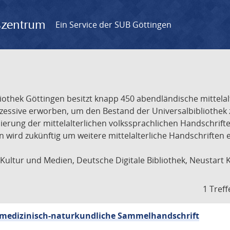
gszentrum
Ein Service der SUB Göttingen
liothek Göttingen besitzt knapp 450 abendländische mittela
ukzessive erworben, um den Bestand der Universalbibliothe
lisierung der mittelalterlichen volkssprachlichen Handschri
ion wird zukünftig um weitere mittelalterliche Handschriften
ultur und Medien, Deutsche Digitale Bibliothek, Neustart 
1 Treff
sch-medizinisch-naturkundliche Sammelhandschrift