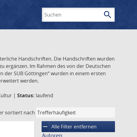
search
Suchen
lterliche Handschriften. Die Handschriften wurden
k zu ergänzen. Im Rahmen des von der Deutschen
ften der SUB Göttingen“ wurden in einem ersten
 erweitert werden.
Kultur |
Status:
laufend
er
sortiert nach
remove
Alle Filter entfernen
Autoren