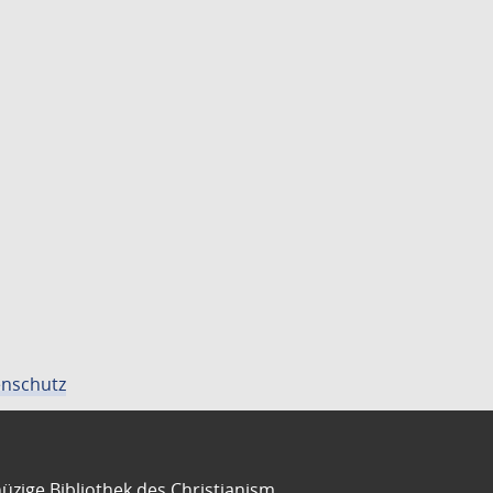
nschutz
üzige Bibliothek des Christianism