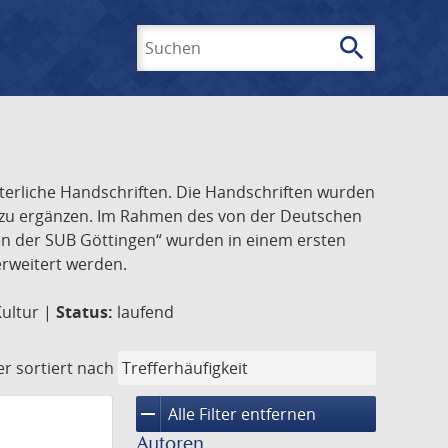
search
Suchen
lterliche Handschriften. Die Handschriften wurden
k zu ergänzen. Im Rahmen des von der Deutschen
ften der SUB Göttingen“ wurden in einem ersten
 erweitert werden.
Kultur |
Status:
laufend
er
sortiert nach
remove
Alle Filter entfernen
Autoren