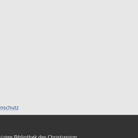
nschutz
üzige Bibliothek des Christianism