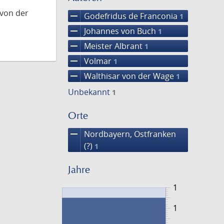
 von der
remove
Godefridus de Franconia
1
remove
Johannes von Buch
1
remove
Meister Albrant
1
remove
Volmar
1
remove
Walthisar von der Wage
1
Unbekannt
1
Orte
remove
Nordbayern, Ostfranken
(?)
1
Jahre
1
1