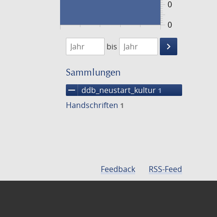
0
0
1474
1475
keyboard_arrow_right
bis
Suche
einschränke
Sammlungen
remove
ddb_neustart_kultur
1
Handschriften
1
Feedback
RSS-Feed