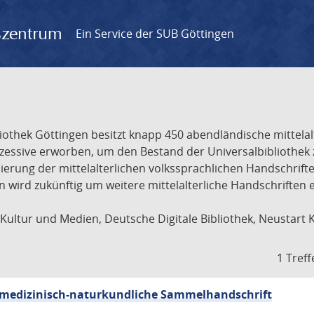
gszentrum
Ein Service der SUB Göttingen
liothek Göttingen besitzt knapp 450 abendländische mittela
ukzessive erworben, um den Bestand der Universalbibliothe
lisierung der mittelalterlichen volkssprachlichen Handschri
ion wird zukünftig um weitere mittelalterliche Handschriften
ultur und Medien, Deutsche Digitale Bibliothek, Neustart 
1 Treff
sch-medizinisch-naturkundliche Sammelhandschrift