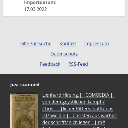
Importdatum:
17.03.2022
Hilfe zur Suche
Kontakt
Impressum
Datenschutz
Feedback
RSS-Feed
Just scanned
Lienhard Hirsing.|| COMOEDIA ||
von dem geystlichen kampff/
Christ=||licher Ritterschafft/ das
ist/ wie die || Christen aus warheit
der schrifft/ sich legen || m#