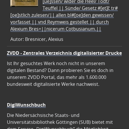
[ue]ssen/ wider die Heel/ Todt/
Teuffel || Sünde/ Gesetz #[et]c̃ tr#
[oe]stlich zulesen/|| allen bl#[oe]den gewissen/
vorfasset || vnd Reymweis gestellet || durch
Alexium Bres=||nicerum Cotbusianum.||
Autor: Bresnicer, Alexius
ZVDD - Zentrales Verzeichnis digitalisierter Drucke
Ist Ihr gesuchtes Werk noch nicht in unserem
digitalen Bestand? Dann probieren Sie es doch in
unserem ZVDD Portal, das mehr als 1.600.000
bundesweit digitalisierte Werke nachweist.
DigiWunschbuch
Die Niedersächsische Staats- und
Universitätsbibliothek Göttingen (SUB) bietet mit