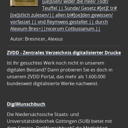
[ue]ssen/ wider die Heel/ Todt/
Teuffel || Sünde/ Gesetz #[et]c̃ tr#
[oe]stlich zulesen/|| allen bl#[oe]den gewissen/
vorfasset || vnd Reymweis gestellet || durch
Alexium Bres=||nicerum Cotbusianum.||
Autor: Bresnicer, Alexius
ZVDD - Zentrales Verzeichnis digitalisierter Drucke
Ist Ihr gesuchtes Werk noch nicht in unserem
digitalen Bestand? Dann probieren Sie es doch in
unserem ZVDD Portal, das mehr als 1.600.000
bundesweit digitalisierte Werke nachweist.
DigiWunschbuch
Die Niedersächsische Staats- und
Universitätsbibliothek Göttingen (SUB) bietet mit