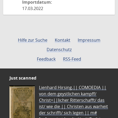
Importdatum:
17.03.2022
Hilfe zur Suche
Kontakt
Impressum
Datenschutz
Feedback
RSS-Feed
Just scanned
Lienhard Hirsing.|| COMOEDIA ||
von dem geystlichen kampff/
Christ=||licher Ritterschafft/ das
ist/ wie die || Christen aus warheit
der schrifft/ sich legen || m#