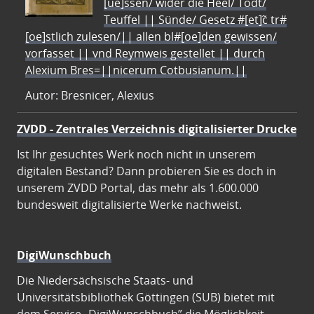
[ue]ssen/ wider die Heel/ Todt/
Teuffel || Sünde/ Gesetz #[et]c̃ tr#
[oe]stlich zulesen/|| allen bl#[oe]den gewissen/
vorfasset || vnd Reymweis gestellet || durch
Alexium Bres=||nicerum Cotbusianum.||
Autor: Bresnicer, Alexius
ZVDD - Zentrales Verzeichnis digitalisierter Drucke
Ist Ihr gesuchtes Werk noch nicht in unserem
digitalen Bestand? Dann probieren Sie es doch in
unserem ZVDD Portal, das mehr als 1.600.000
bundesweit digitalisierte Werke nachweist.
DigiWunschbuch
Die Niedersächsische Staats- und
Universitätsbibliothek Göttingen (SUB) bietet mit