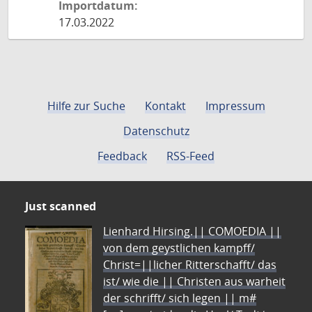
Importdatum:
17.03.2022
Hilfe zur Suche
Kontakt
Impressum
Datenschutz
Feedback
RSS-Feed
Just scanned
Lienhard Hirsing.|| COMOEDIA ||
von dem geystlichen kampff/
Christ=||licher Ritterschafft/ das
ist/ wie die || Christen aus warheit
der schrifft/ sich legen || m#