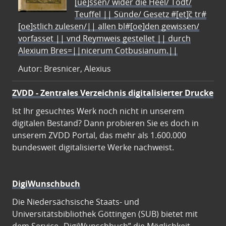
[ue]ssen/ wider die Heel/ Todt/
Teuffel || Sünde/ Gesetz #[et]c̃ tr#
[oe]stlich zulesen/|| allen bl#[oe]den gewissen/
vorfasset || vnd Reymweis gestellet || durch
Alexium Bres=||nicerum Cotbusianum.||
Autor: Bresnicer, Alexius
ZVDD - Zentrales Verzeichnis digitalisierter Drucke
Ist Ihr gesuchtes Werk noch nicht in unserem
digitalen Bestand? Dann probieren Sie es doch in
unserem ZVDD Portal, das mehr als 1.600.000
bundesweit digitalisierte Werke nachweist.
DigiWunschbuch
Die Niedersächsische Staats- und
Universitätsbibliothek Göttingen (SUB) bietet mit