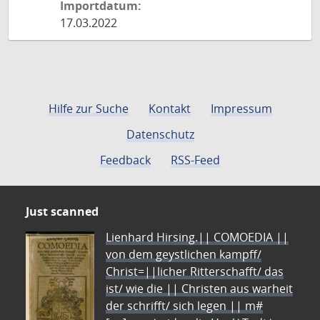
Importdatum:
17.03.2022
Hilfe zur Suche
Kontakt
Impressum
Datenschutz
Feedback
RSS-Feed
Just scanned
Lienhard Hirsing.|| COMOEDIA ||
von dem geystlichen kampff/
Christ=||licher Ritterschafft/ das
ist/ wie die || Christen aus warheit
der schrifft/ sich legen || m#