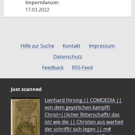
Importdatum:
17.03.2022
Hilfe zur Suche
Kontakt
Impressum
Datenschutz
Feedback
RSS-Feed
Just scanned
Lienhard Hirsing.|| COMOEDIA ||
von dem geystlichen kampff/
Christ=||licher Ritterschafft/ das
ist/ wie die || Christen aus warheit
der schrifft/ sich legen || m#