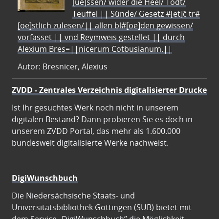
[ue]ssen/ wider die Heel/ Todt/
Teuffel || Sünde/ Gesetz #[et]c̃ tr#
[oe]stlich zulesen/|| allen bl#[oe]den gewissen/
vorfasset || vnd Reymweis gestellet || durch
Alexium Bres=||nicerum Cotbusianum.||
Autor: Bresnicer, Alexius
ZVDD - Zentrales Verzeichnis digitalisierter Drucke
Ist Ihr gesuchtes Werk noch nicht in unserem
digitalen Bestand? Dann probieren Sie es doch in
unserem ZVDD Portal, das mehr als 1.600.000
bundesweit digitalisierte Werke nachweist.
DigiWunschbuch
Die Niedersächsische Staats- und
Universitätsbibliothek Göttingen (SUB) bietet mit