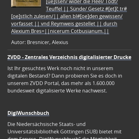
[ue]ssen/ wider die Heel/ Todt/
Teuffel || Sünde/ Gesetz #[et]c̃ tr#
[oe]stlich zulesen/|| allen bl#[oe]den gewissen/
vorfasset || vnd Reymweis gestellet || durch
Alexium Bres=||nicerum Cotbusianum.||
Autor: Bresnicer, Alexius
ZVDD - Zentrales Verzeichnis digitalisierter Drucke
Ist Ihr gesuchtes Werk noch nicht in unserem
digitalen Bestand? Dann probieren Sie es doch in
unserem ZVDD Portal, das mehr als 1.600.000
bundesweit digitalisierte Werke nachweist.
DigiWunschbuch
Die Niedersächsische Staats- und
Universitätsbibliothek Göttingen (SUB) bietet mit