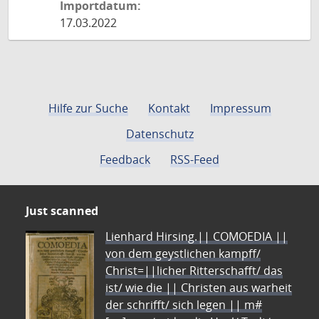
Importdatum:
17.03.2022
Hilfe zur Suche
Kontakt
Impressum
Datenschutz
Feedback
RSS-Feed
Just scanned
Lienhard Hirsing.|| COMOEDIA ||
von dem geystlichen kampff/
Christ=||licher Ritterschafft/ das
ist/ wie die || Christen aus warheit
der schrifft/ sich legen || m#