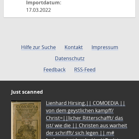
Importdatum:
17.03.2022
Hilfe zur Suche
Kontakt
Impressum
Datenschutz
Feedback
RSS-Feed
Just scanned
Lienhard Hirsing.|| COMOEDIA ||
von dem geystlichen kampff/
Christ=||licher Ritterschafft/ das
ist/ wie die || Christen aus warheit
der schrifft/ sich legen || m#