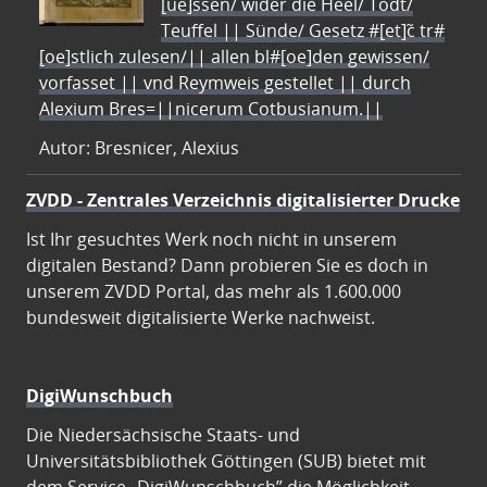
[ue]ssen/ wider die Heel/ Todt/
Teuffel || Sünde/ Gesetz #[et]c̃ tr#
[oe]stlich zulesen/|| allen bl#[oe]den gewissen/
vorfasset || vnd Reymweis gestellet || durch
Alexium Bres=||nicerum Cotbusianum.||
Autor: Bresnicer, Alexius
ZVDD - Zentrales Verzeichnis digitalisierter Drucke
Ist Ihr gesuchtes Werk noch nicht in unserem
digitalen Bestand? Dann probieren Sie es doch in
unserem ZVDD Portal, das mehr als 1.600.000
bundesweit digitalisierte Werke nachweist.
DigiWunschbuch
Die Niedersächsische Staats- und
Universitätsbibliothek Göttingen (SUB) bietet mit