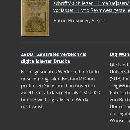
schrifft/ sich legen || m#[ue]ssen/
vorfasset || vnd Reymweis gestel
Autor: Bresnicer, Alexius
ZVDD - Zentrales Verzeichnis
DigiWun
digitalisierter Drucke
Die Nied
Ist Ihr gesuchtes Werk noch nicht in
Universit
unserem digitalen Bestand? Dann
(SUB) bie
probieren Sie es doch in unserem
„DigiWun
ZVDD Portal, das mehr als 1.600.000
Patenscha
bundesweit digitalisierte Werke
von Büch
nachweist.
Übernehm
die Digit
Wunschb