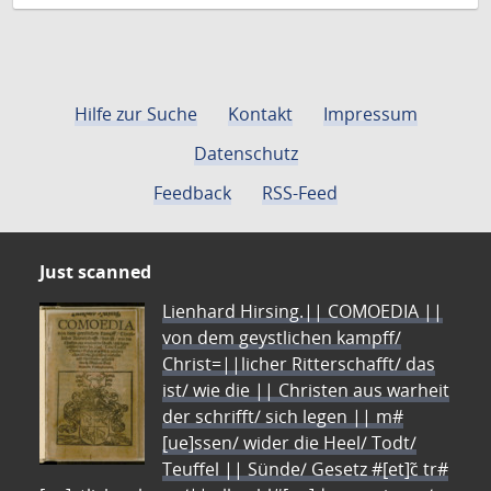
Hilfe zur Suche
Kontakt
Impressum
Datenschutz
Feedback
RSS-Feed
Just scanned
Lienhard Hirsing.|| COMOEDIA ||
von dem geystlichen kampff/
Christ=||licher Ritterschafft/ das
ist/ wie die || Christen aus warheit
der schrifft/ sich legen || m#
[ue]ssen/ wider die Heel/ Todt/
Teuffel || Sünde/ Gesetz #[et]c̃ tr#