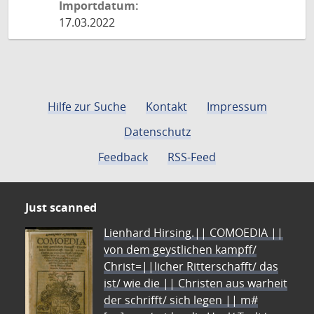
Importdatum:
17.03.2022
Hilfe zur Suche
Kontakt
Impressum
Datenschutz
Feedback
RSS-Feed
Just scanned
Lienhard Hirsing.|| COMOEDIA ||
von dem geystlichen kampff/
Christ=||licher Ritterschafft/ das
ist/ wie die || Christen aus warheit
der schrifft/ sich legen || m#