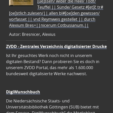
[ue]ssen/ wider die Heel/ Todt/
Teuffel || Sünde/ Gesetz #[et]c̃ tr#
[oe]stlich zulesen/|| allen bl#[oe]den gewissen/
vorfasset || vnd Reymweis gestellet || durch
Alexium Bres=||nicerum Cotbusianum.||
Autor: Bresnicer, Alexius
ZVDD - Zentrales Verzeichnis digitalisierter Drucke
Ist Ihr gesuchtes Werk noch nicht in unserem
digitalen Bestand? Dann probieren Sie es doch in
unserem ZVDD Portal, das mehr als 1.600.000
bundesweit digitalisierte Werke nachweist.
DigiWunschbuch
Die Niedersächsische Staats- und
Universitätsbibliothek Göttingen (SUB) bietet mit