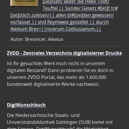
[ue]ssen/ wider die Heel/ Todt/
Teuffel || Sünde/ Gesetz #[et]c̃ tr#
[oe]stlich zulesen/|| allen bl#[oe]den gewissen/
vorfasset || vnd Reymweis gestellet || durch
Alexium Bres=||nicerum Cotbusianum.||
Autor: Bresnicer, Alexius
ZVDD - Zentrales Verzeichnis digitalisierter Drucke
Ist Ihr gesuchtes Werk noch nicht in unserem
digitalen Bestand? Dann probieren Sie es doch in
unserem ZVDD Portal, das mehr als 1.600.000
bundesweit digitalisierte Werke nachweist.
DigiWunschbuch
Die Niedersächsische Staats- und
Universitätsbibliothek Göttingen (SUB) bietet mit