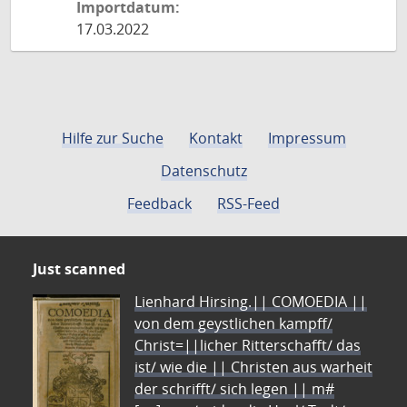
Importdatum:
17.03.2022
Hilfe zur Suche
Kontakt
Impressum
Datenschutz
Feedback
RSS-Feed
Just scanned
Lienhard Hirsing.|| COMOEDIA ||
von dem geystlichen kampff/
Christ=||licher Ritterschafft/ das
ist/ wie die || Christen aus warheit
der schrifft/ sich legen || m#