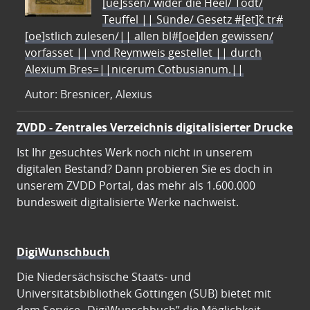
[ue]ssen/ wider die Heel/ Todt/
Teuffel || Sünde/ Gesetz #[et]c̃ tr#
[oe]stlich zulesen/|| allen bl#[oe]den gewissen/
vorfasset || vnd Reymweis gestellet || durch
Alexium Bres=||nicerum Cotbusianum.||
Autor: Bresnicer, Alexius
ZVDD - Zentrales Verzeichnis digitalisierter Drucke
Ist Ihr gesuchtes Werk noch nicht in unserem
digitalen Bestand? Dann probieren Sie es doch in
unserem ZVDD Portal, das mehr als 1.600.000
bundesweit digitalisierte Werke nachweist.
DigiWunschbuch
Die Niedersächsische Staats- und
Universitätsbibliothek Göttingen (SUB) bietet mit