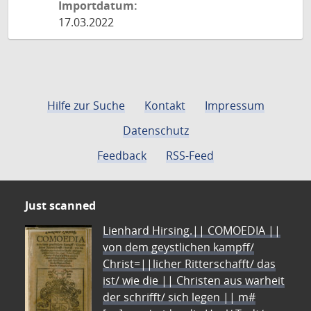
Importdatum:
17.03.2022
Hilfe zur Suche
Kontakt
Impressum
Datenschutz
Feedback
RSS-Feed
Just scanned
Lienhard Hirsing.|| COMOEDIA ||
von dem geystlichen kampff/
Christ=||licher Ritterschafft/ das
ist/ wie die || Christen aus warheit
der schrifft/ sich legen || m#