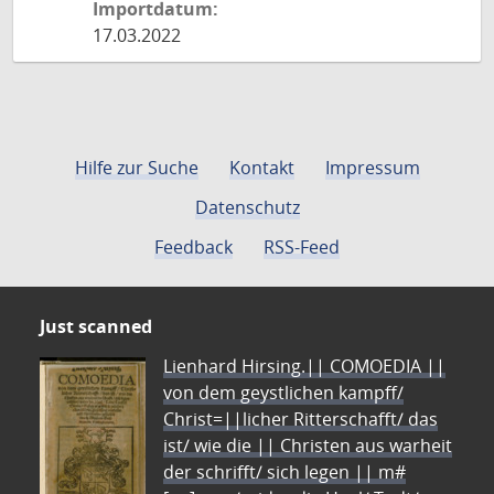
Importdatum:
17.03.2022
Hilfe zur Suche
Kontakt
Impressum
Datenschutz
Feedback
RSS-Feed
Just scanned
Lienhard Hirsing.|| COMOEDIA ||
von dem geystlichen kampff/
Christ=||licher Ritterschafft/ das
ist/ wie die || Christen aus warheit
der schrifft/ sich legen || m#