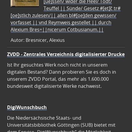
[ue]ssen/ wider die Heel/ Todt/
Teuffel || Sünde/ Gesetz #[et]c̃ tr#
[oe]stlich zulesen/|| allen bl#[oe]den gewissen/
vorfasset || vnd Reymweis gestellet || durch
Alexium Bres=||nicerum Cotbusianum.||
Autor: Bresnicer, Alexius
ZVDD - Zentrales Verzeichnis digitalisierter Drucke
Ist Ihr gesuchtes Werk noch nicht in unserem
digitalen Bestand? Dann probieren Sie es doch in
unserem ZVDD Portal, das mehr als 1.600.000
bundesweit digitalisierte Werke nachweist.
DigiWunschbuch
Die Niedersächsische Staats- und
Universitätsbibliothek Göttingen (SUB) bietet mit