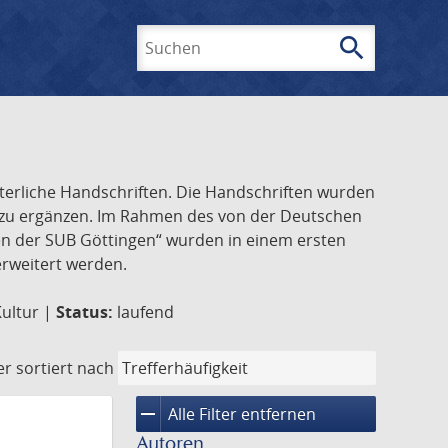
search
Suchen
lterliche Handschriften. Die Handschriften wurden
k zu ergänzen. Im Rahmen des von der Deutschen
ften der SUB Göttingen“ wurden in einem ersten
 erweitert werden.
Kultur |
Status:
laufend
er
sortiert nach
remove
Alle Filter entfernen
Autoren