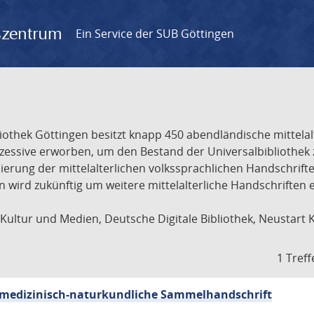
gszentrum
Ein Service der SUB Göttingen
liothek Göttingen besitzt knapp 450 abendländische mittela
ukzessive erworben, um den Bestand der Universalbibliothe
lisierung der mittelalterlichen volkssprachlichen Handschri
ion wird zukünftig um weitere mittelalterliche Handschriften
ultur und Medien, Deutsche Digitale Bibliothek, Neustart 
1 Treff
sch-medizinisch-naturkundliche Sammelhandschrift