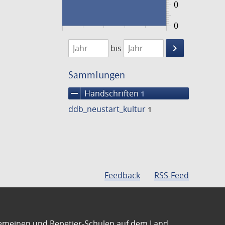
0
0
1474
1475
keyboard_arrow_right
bis
Suche
einschränke
Sammlungen
remove
Handschriften
1
ddb_neustart_kultur
1
Feedback
RSS-Feed
emeinen und Repetier-Schulen auf dem Land