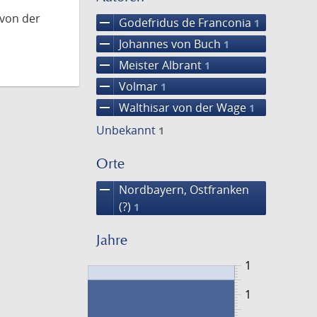
 von der
remove
Godefridus de Franconia
1
remove
Johannes von Buch
1
remove
Meister Albrant
1
remove
Volmar
1
remove
Walthisar von der Wage
1
Unbekannt
1
Orte
remove
Nordbayern, Ostfranken
(?)
1
Jahre
1
1