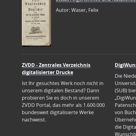
Autor: Waser, Felix
ZVDD - Zentrales Verzeichnis
DigiWun
digitalisierter Drucke
Die Nied
Ist Ihr gesuchtes Werk noch nicht in
Universit
unserem digitalen Bestand? Dann
(SUB) bie
probieren Sie es doch in unserem
„DigiWun
ZVDD Portal, das mehr als 1.600.000
Patenscha
bundesweit digitalisierte Werke
von Büch
nachweist.
Übernehm
die Digit
Wunschb