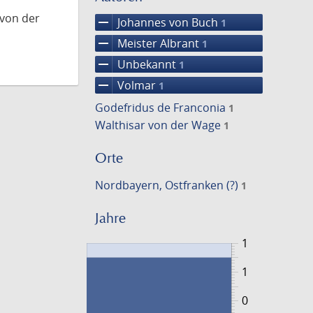
 von der
remove
Johannes von Buch
1
remove
Meister Albrant
1
remove
Unbekannt
1
remove
Volmar
1
Godefridus de Franconia
1
Walthisar von der Wage
1
Orte
Nordbayern, Ostfranken (?)
1
Jahre
1
1
0