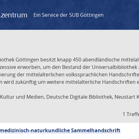
gszentrum
Ein Service der SUB Göttingen
liothek Göttingen besitzt knapp 450 abendländische mittela
ukzessive erworben, um den Bestand der Universalbibliothe
lisierung der mittelalterlichen volkssprachlichen Handschri
ion wird zukünftig um weitere mittelalterliche Handschriften
ultur und Medien, Deutsche Digitale Bibliothek, Neustart 
1 Treff
sch-medizinisch-naturkundliche Sammelhandschrift