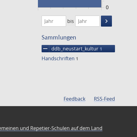
0
1474
1475
keyboard_arrow_right
bis
Suche
einschränke
Sammlungen
remove
ddb_neustart_kultur
1
Handschriften
1
Feedback
RSS-Feed
emeinen und Repetier-Schulen auf dem Land