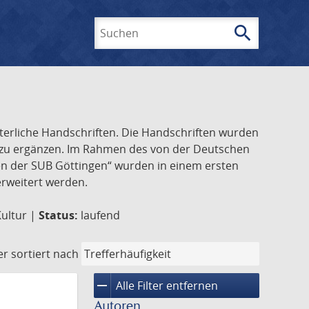
search
Suchen
lterliche Handschriften. Die Handschriften wurden
k zu ergänzen. Im Rahmen des von der Deutschen
ften der SUB Göttingen“ wurden in einem ersten
 erweitert werden.
Kultur |
Status:
laufend
er
sortiert nach
remove
Alle Filter entfernen
Autoren