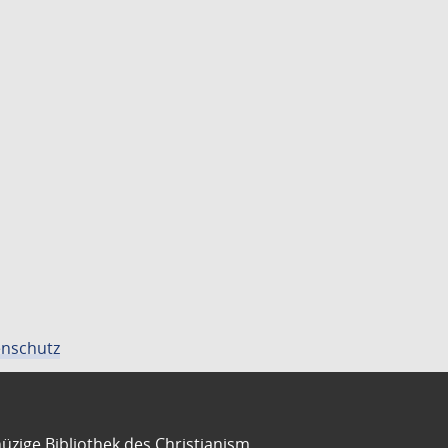
nschutz
üzige Bibliothek des Christianism