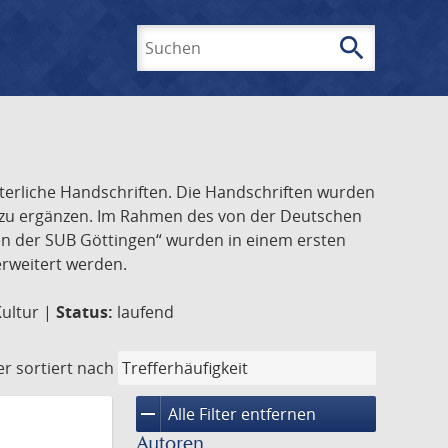
search
Suchen
lterliche Handschriften. Die Handschriften wurden
k zu ergänzen. Im Rahmen des von der Deutschen
ften der SUB Göttingen“ wurden in einem ersten
 erweitert werden.
Kultur |
Status:
laufend
er
sortiert nach
remove
Alle Filter entfernen
Autoren