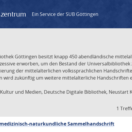
gszentrum
Ein Service der SUB Göttingen
liothek Göttingen besitzt knapp 450 abendländische mittela
ukzessive erworben, um den Bestand der Universalbibliothe
lisierung der mittelalterlichen volkssprachlichen Handschri
ion wird zukünftig um weitere mittelalterliche Handschriften
ultur und Medien, Deutsche Digitale Bibliothek, Neustart 
1 Treff
sch-medizinisch-naturkundliche Sammelhandschrift