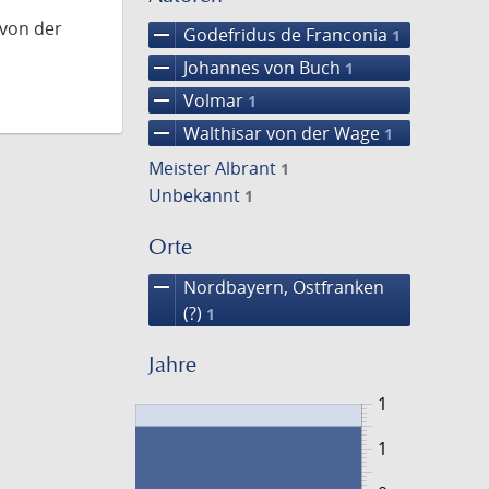
 von der
remove
Godefridus de Franconia
1
remove
Johannes von Buch
1
remove
Volmar
1
remove
Walthisar von der Wage
1
Meister Albrant
1
Unbekannt
1
Orte
remove
Nordbayern, Ostfranken
(?)
1
Jahre
1
1