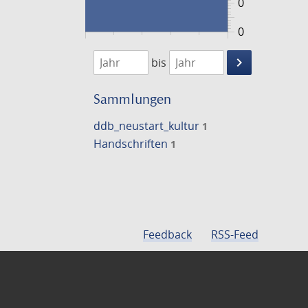
0
0
1474
1475
keyboard_arrow_right
bis
Suche
einschränke
Sammlungen
ddb_neustart_kultur
1
Handschriften
1
Feedback
RSS-Feed