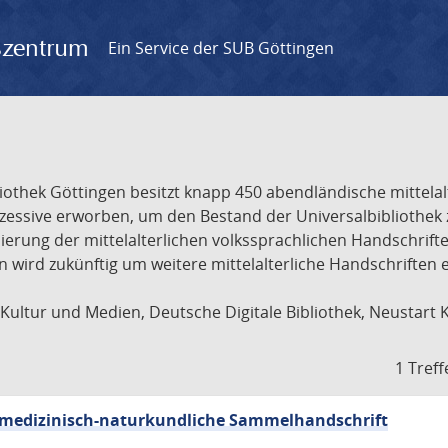
gszentrum
Ein Service der SUB Göttingen
liothek Göttingen besitzt knapp 450 abendländische mittela
ukzessive erworben, um den Bestand der Universalbibliothe
lisierung der mittelalterlichen volkssprachlichen Handschri
ion wird zukünftig um weitere mittelalterliche Handschriften
ultur und Medien, Deutsche Digitale Bibliothek, Neustart 
1 Treff
sch-medizinisch-naturkundliche Sammelhandschrift