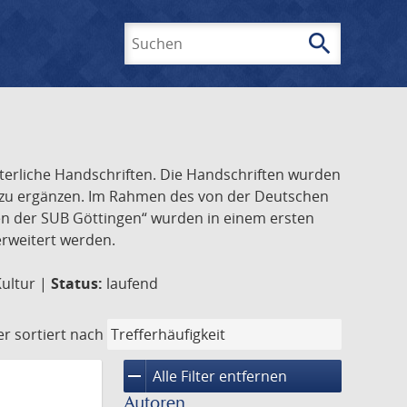
search
Suchen
lterliche Handschriften. Die Handschriften wurden
k zu ergänzen. Im Rahmen des von der Deutschen
ften der SUB Göttingen“ wurden in einem ersten
 erweitert werden.
Kultur |
Status:
laufend
er
sortiert nach
remove
Alle Filter entfernen
Autoren