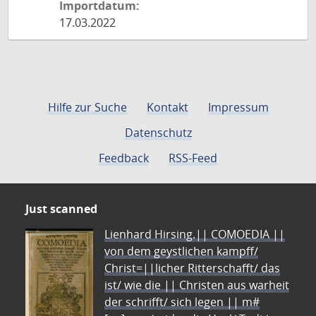
Importdatum:
17.03.2022
Hilfe zur Suche
Kontakt
Impressum
Datenschutz
Feedback
RSS-Feed
Just scanned
Lienhard Hirsing.|| COMOEDIA ||
von dem geystlichen kampff/
Christ=||licher Ritterschafft/ das
ist/ wie die || Christen aus warheit
der schrifft/ sich legen || m#