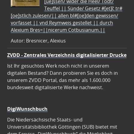
[ue]ssen/ wider die Heel/ Todt/
Teuffel || Sünde/ Gesetz #[et]c̃ tr#
[oe]stlich zulesen/|| allen bl#[oe]den gewissen/
vorfasset || vnd Reymweis gestellet || durch
Alexium Bres=||nicerum Cotbusianum.||
Autor: Bresnicer, Alexius
ZVDD - Zentrales Verzeichnis digitalisierter Drucke
Ist Ihr gesuchtes Werk noch nicht in unserem
digitalen Bestand? Dann probieren Sie es doch in
unserem ZVDD Portal, das mehr als 1.600.000
bundesweit digitalisierte Werke nachweist.
DigiWunschbuch
Die Niedersächsische Staats- und
Universitätsbibliothek Göttingen (SUB) bietet mit