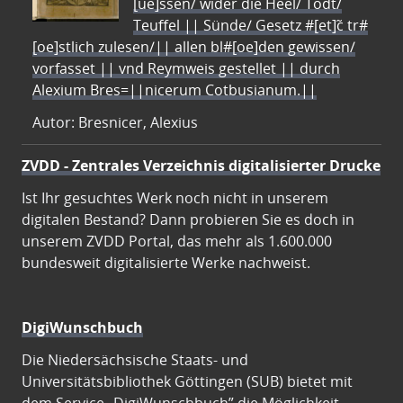
[ue]ssen/ wider die Heel/ Todt/
Teuffel || Sünde/ Gesetz #[et]c̃ tr#
[oe]stlich zulesen/|| allen bl#[oe]den gewissen/
vorfasset || vnd Reymweis gestellet || durch
Alexium Bres=||nicerum Cotbusianum.||
Autor: Bresnicer, Alexius
ZVDD - Zentrales Verzeichnis digitalisierter Drucke
Ist Ihr gesuchtes Werk noch nicht in unserem
digitalen Bestand? Dann probieren Sie es doch in
unserem ZVDD Portal, das mehr als 1.600.000
bundesweit digitalisierte Werke nachweist.
DigiWunschbuch
Die Niedersächsische Staats- und
Universitätsbibliothek Göttingen (SUB) bietet mit