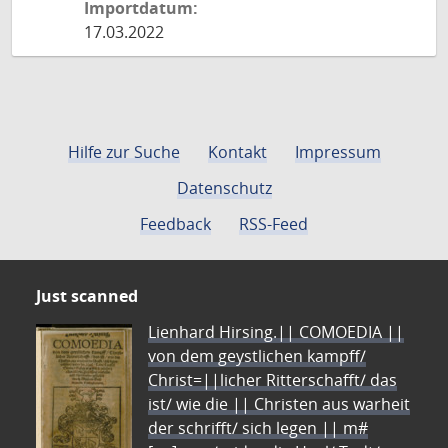
Importdatum:
17.03.2022
Hilfe zur Suche
Kontakt
Impressum
Datenschutz
Feedback
RSS-Feed
Just scanned
Lienhard Hirsing.|| COMOEDIA ||
von dem geystlichen kampff/
Christ=||licher Ritterschafft/ das
ist/ wie die || Christen aus warheit
der schrifft/ sich legen || m#