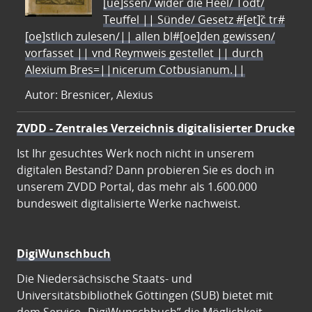
[ue]ssen/ wider die Heel/ Todt/
Teuffel || Sünde/ Gesetz #[et]c̃ tr#
[oe]stlich zulesen/|| allen bl#[oe]den gewissen/
vorfasset || vnd Reymweis gestellet || durch
Alexium Bres=||nicerum Cotbusianum.||
Autor: Bresnicer, Alexius
ZVDD - Zentrales Verzeichnis digitalisierter Drucke
Ist Ihr gesuchtes Werk noch nicht in unserem
digitalen Bestand? Dann probieren Sie es doch in
unserem ZVDD Portal, das mehr als 1.600.000
bundesweit digitalisierte Werke nachweist.
DigiWunschbuch
Die Niedersächsische Staats- und
Universitätsbibliothek Göttingen (SUB) bietet mit