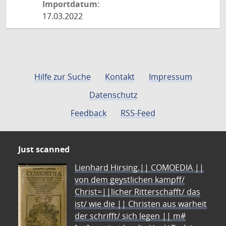
Importdatum:
17.03.2022
Hilfe zur Suche
Kontakt
Impressum
Datenschutz
Feedback
RSS-Feed
Just scanned
Lienhard Hirsing.|| COMOEDIA ||
von dem geystlichen kampff/
Christ=||licher Ritterschafft/ das
ist/ wie die || Christen aus warheit
der schrifft/ sich legen || m#