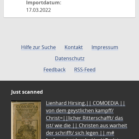
Importdatum:
17.03.2022
Hilfe zur Suche
Kontakt
Impressum
Datenschutz
Feedback
RSS-Feed
Just scanned
Lienhard Hirsing.|| COMOEDIA ||
von dem geystlichen kampff/
Christ=||licher Ritterschafft/ das
ist/ wie die || Christen aus warheit
der schrifft/ sich legen || m#