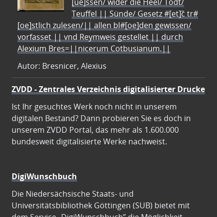
[ue]ssen/ wider die Heel/ Todt/
Teuffel || Sünde/ Gesetz #[et]c̃ tr#
[oe]stlich zulesen/|| allen bl#[oe]den gewissen/
vorfasset || vnd Reymweis gestellet || durch
Alexium Bres=||nicerum Cotbusianum.||
Autor: Bresnicer, Alexius
ZVDD - Zentrales Verzeichnis digitalisierter Drucke
Ist Ihr gesuchtes Werk noch nicht in unserem
digitalen Bestand? Dann probieren Sie es doch in
unserem ZVDD Portal, das mehr als 1.600.000
bundesweit digitalisierte Werke nachweist.
DigiWunschbuch
Die Niedersächsische Staats- und
Universitätsbibliothek Göttingen (SUB) bietet mit