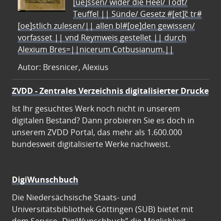
[ue]ssen/ wider die Heel/ Todt/
Teuffel || Sünde/ Gesetz #[et]c̃ tr#
[oe]stlich zulesen/|| allen bl#[oe]den gewissen/
vorfasset || vnd Reymweis gestellet || durch
Alexium Bres=||nicerum Cotbusianum.||
Autor: Bresnicer, Alexius
ZVDD - Zentrales Verzeichnis digitalisierter Drucke
Ist Ihr gesuchtes Werk noch nicht in unserem
digitalen Bestand? Dann probieren Sie es doch in
unserem ZVDD Portal, das mehr als 1.600.000
bundesweit digitalisierte Werke nachweist.
DigiWunschbuch
Die Niedersächsische Staats- und
Universitätsbibliothek Göttingen (SUB) bietet mit