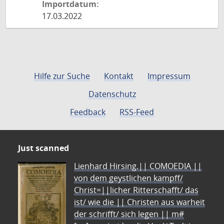
Importdatum:
17.03.2022
Hilfe zur Suche
Kontakt
Impressum
Datenschutz
Feedback
RSS-Feed
Just scanned
Lienhard Hirsing.|| COMOEDIA ||
von dem geystlichen kampff/
Christ=||licher Ritterschafft/ das
ist/ wie die || Christen aus warheit
der schrifft/ sich legen || m#