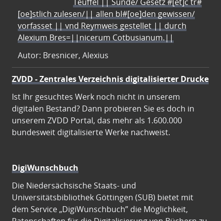
Teuffel || Sünde/ Gesetz #[et]c̃ tr#
[oe]stlich zulesen/|| allen bl#[oe]den gewissen/
vorfasset || vnd Reymweis gestellet || durch
Alexium Bres=||nicerum Cotbusianum.||
Autor: Bresnicer, Alexius
ZVDD - Zentrales Verzeichnis digitalisierter Drucke
Ist Ihr gesuchtes Werk noch nicht in unserem
digitalen Bestand? Dann probieren Sie es doch in
unserem ZVDD Portal, das mehr als 1.600.000
bundesweit digitalisierte Werke nachweist.
DigiWunschbuch
Die Niedersächsische Staats- und
Universitätsbibliothek Göttingen (SUB) bietet mit
dem Service „DigiWunschbuch” die Möglichkeit,