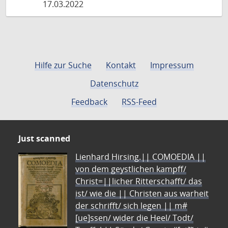
17.03.2022
Hilfe zur Suche
Kontakt
Impressum
Datenschutz
Feedback
RSS-Feed
Just scanned
Lienhard Hirsing.|| COMOEDIA ||
von dem geystlichen kampff/
Christ=||licher Ritterschafft/ das
ist/ wie die || Christen aus warheit
der schrifft/ sich legen || m#
[ue]ssen/ wider die Heel/ Todt/