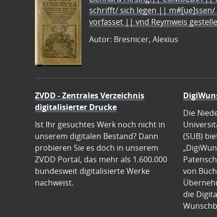
schrifft/ sich legen || m#[ue]ssen/
vorfasset || vnd Reymweis gestel
Autor: Bresnicer, Alexius
ZVDD - Zentrales Verzeichnis
DigiWun
digitalisierter Drucke
Die Nied
Ist Ihr gesuchtes Werk noch nicht in
Universit
unserem digitalen Bestand? Dann
(SUB) bie
probieren Sie es doch in unserem
„DigiWun
ZVDD Portal, das mehr als 1.600.000
Patenscha
bundesweit digitalisierte Werke
von Büch
nachweist.
Übernehm
die Digit
Wunschb