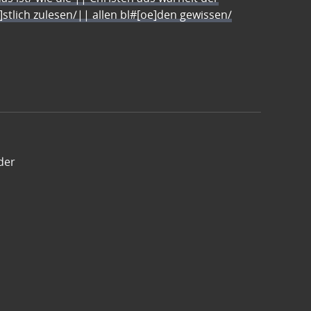
e]stlich zulesen/|| allen bl#[oe]den gewissen/
der