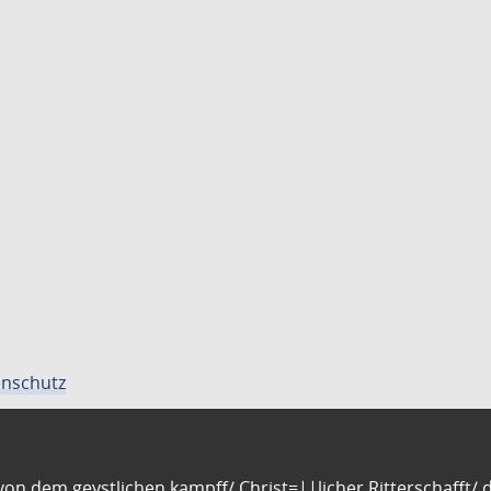
nschutz
n dem geystlichen kampff/ Christ=||licher Ritterschafft/ da