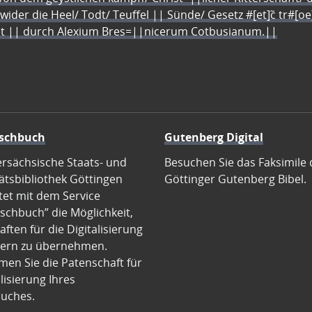
 wider die Heel/ Todt/ Teuffel || Sünde/ Gesetz #[et]c̃ tr#[o
let || durch Alexium Bres=||nicerum Cotbusianum.||
schbuch
Gutenberg Digital
ersächsische Staats- und
Besuchen Sie das Faksimile 
ätsbibliothek Göttingen
Göttinger Gutenberg Bibel.
tet mit dem Service
schbuch” die Möglichkeit,
ften für die Digitalisierung
ern zu übernehmen.
en Sie die Patenschaft für
alisierung Ihres
uches.