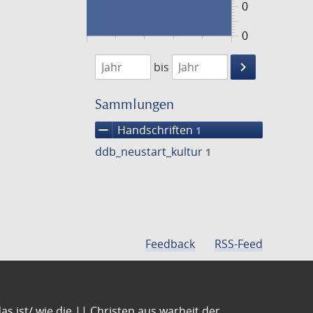
0
0
1474
1475
keyboard_arrow_right
bis
Suche
einschränke
Sammlungen
remove
Handschriften
1
ddb_neustart_kultur
1
Feedback
RSS-Feed
s ist/ wie die || Christen aus warheit der