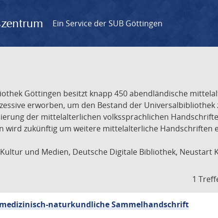
gszentrum
Ein Service der SUB Göttingen
liothek Göttingen besitzt knapp 450 abendländische mittela
ukzessive erworben, um den Bestand der Universalbibliothe
lisierung der mittelalterlichen volkssprachlichen Handschri
ion wird zukünftig um weitere mittelalterliche Handschriften
ultur und Medien, Deutsche Digitale Bibliothek, Neustart 
1 Treff
sch-medizinisch-naturkundliche Sammelhandschrift